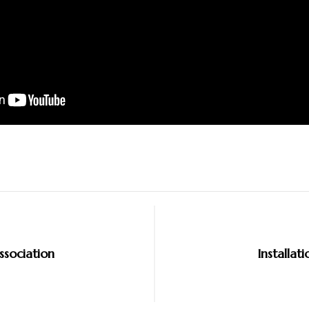
on
association
Installati